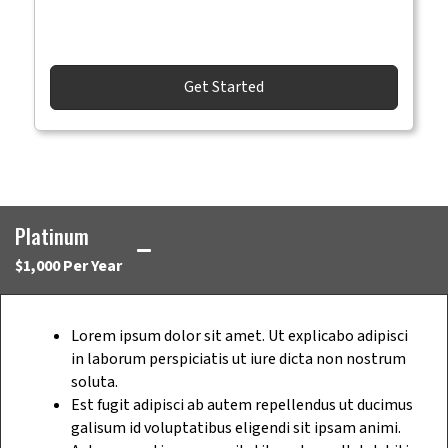
Get Started
Platinum
$1,000 Per Year
Lorem ipsum dolor sit amet. Ut explicabo adipisci
in laborum perspiciatis ut iure dicta non nostrum
soluta.
Est fugit adipisci ab autem repellendus ut ducimus
galisum id voluptatibus eligendi sit ipsam animi.