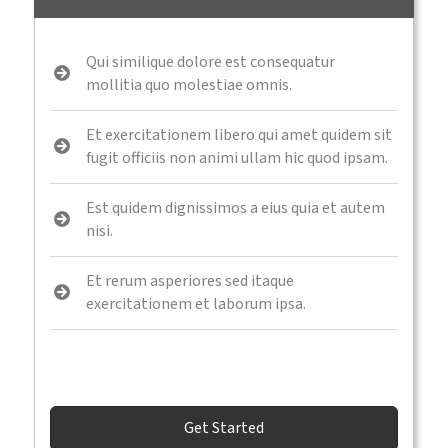
Qui similique dolore est consequatur
mollitia quo molestiae omnis.
Et exercitationem libero qui amet quidem sit
fugit officiis non animi ullam hic quod ipsam.
Est quidem dignissimos a eius quia et autem
nisi.
Et rerum asperiores sed itaque
exercitationem et laborum ipsa.
Get Started