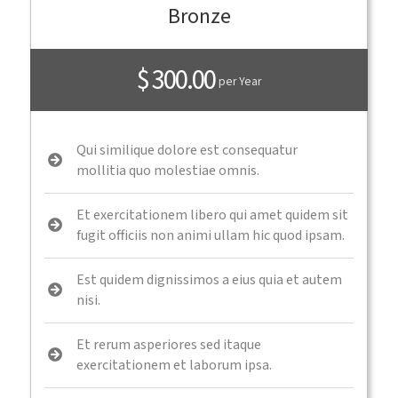
Bronze
$ 300.00
per Year
Qui similique dolore est consequatur
mollitia quo molestiae omnis.
Et exercitationem libero qui amet quidem sit
fugit officiis non animi ullam hic quod ipsam.
Est quidem dignissimos a eius quia et autem
nisi.
Et rerum asperiores sed itaque
exercitationem et laborum ipsa.