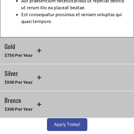
Aut praesentium necessitatibus ut repellat debitis
ut rerum illo ea placeat beatae.
Est consequatur possimus et veniam voluptas qui
quasi tempore.
Gold
$750 Per Year
Silver
$500 Per Year
Bronze
$300 Per Year
Apply Today!