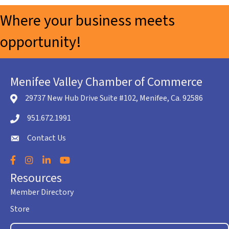
Where your business meets
opportunity!
Menifee Valley Chamber of Commerce
29737 New Hub Drive Suite #102, Menifee, Ca. 92586
location icon
951.672.1991
Telephone icon
Contact Us
envelope icon
Facebook
Instagram
LinkedIn
YouTube
Resources
Member Directory
Store