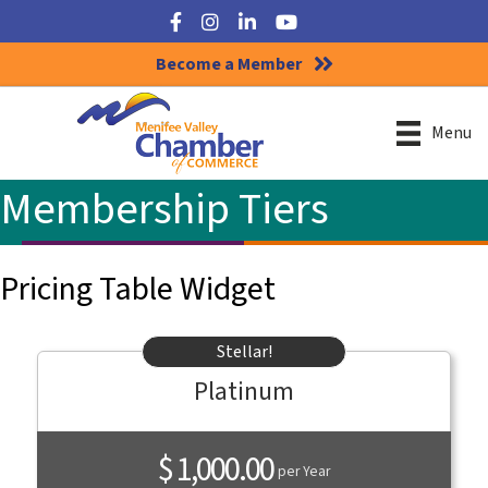
Facebook
Instagram
LinkedIn
YouTube
Become a Member
Menu
Membership Tiers
Pricing Table Widget
Stellar!
Platinum
$ 1,000.00
per Year