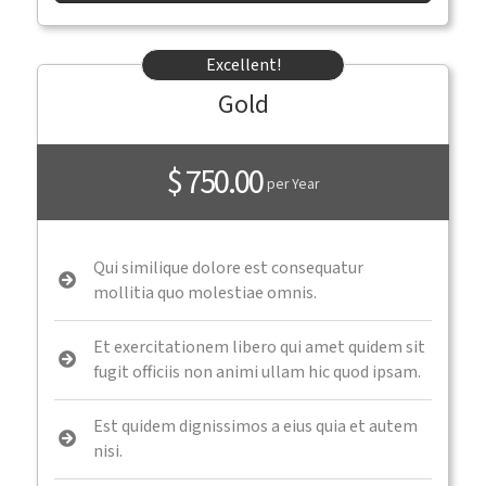
Excellent!
Gold
$ 750.00
per Year
Qui similique dolore est consequatur
mollitia quo molestiae omnis.
Et exercitationem libero qui amet quidem sit
fugit officiis non animi ullam hic quod ipsam.
Est quidem dignissimos a eius quia et autem
nisi.